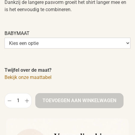
Dankzij de langere pasvorm groeit het shirt langer mee en
is het eenvoudig te combineren.
BABYMAAT
Twijfel over de maat?
Bekijk onze maattabel
TOEVOEGEN AAN WINKELWAGEN
B
a
b
y
s