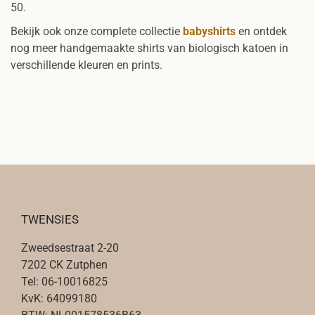
50.
Bekijk ook onze complete collectie
babyshirts
en ontdek
nog meer handgemaakte shirts van biologisch katoen in
verschillende kleuren en prints.
TWENSIES
Zweedsestraat 2-20
7202 CK Zutphen
Tel: 06-10016825
KvK: 64099180