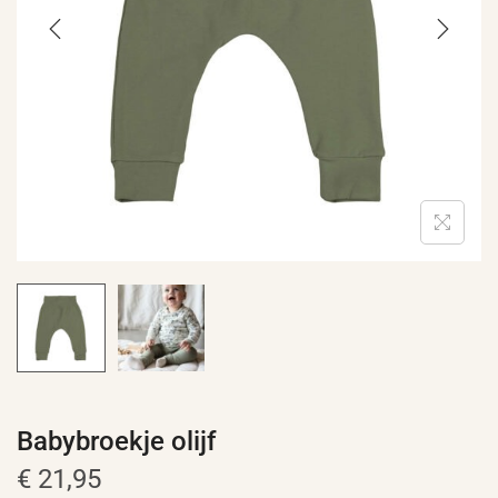
e
Babybroekje olijf
€
21,95