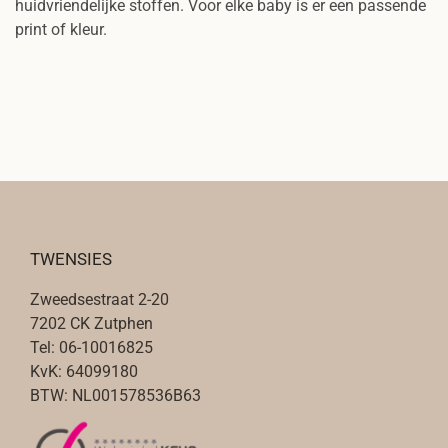
huidvriendelijke stoffen. Voor elke baby is er een passende
print of kleur.
TWENSIES
Zweedsestraat 2-20
7202 CK Zutphen
Tel: 06-10016825
KvK: 64099180
BTW: NL001578536B63