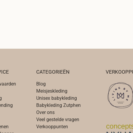
ICE
CATEGORIEËN
VERKOOPP
waarden
Blog
Meisjeskleding
g
Unisex babykleding
zending
Babykleding Zutphen
Over ons
Veel gestelde vragen
enen
Verkooppunten