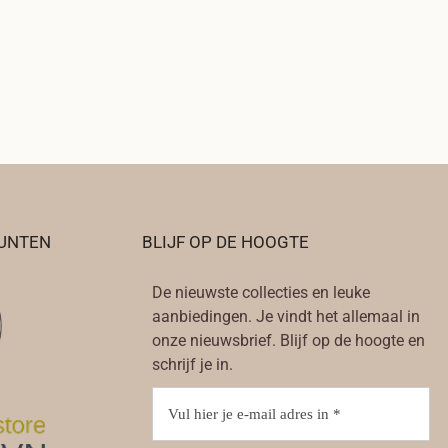
UNTEN
BLIJF OP DE HOOGTE
De nieuwste collecties en leuke
aanbiedingen. Je vindt het allemaal in
onze nieuwsbrief. Blijf op de hoogte en
schrijf je in.