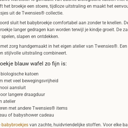
t het broekje een stoere, tijdloze uitstraling en maakt het eenv
sjes uit de Twensies® collectie.
boord sluit het babybroekje comfortabel aan zonder te knellen. D
roekje langer gedragen kan worden terwijl je kindje groeit. De za
 spelen, slapen en ontdekken.
 met zorg handgemaakt in het eigen atelier van Twensies®. Ee
n stijlvolle uitstraling combineert.
ekje blauw wafel zo fijn is:
 biologische katoen
m met veel bewegingsvrijheid
mooi aansluit
voor langere draagduur
 atelier
eren met andere Twensies® items
deau of babyshower cadeau
e
babybroekjes
van zachte, huidvriendelijke stoffen. Voor elke b