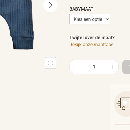
BABYMAAT
Twijfel over de maat?
Bekijk onze maattabel
B
a
b
y
b
r
o
e
k