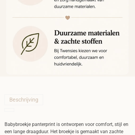
r
p
r
i
n
t
a
a
n
t
a
l
Beschrijving
Babybroekje panterprint is ontworpen voor comfort, stijl en
een lange draagduur. Het broekje is gemaakt van zachte