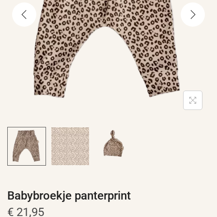
e
Babybroekje panterprint
€
21,95