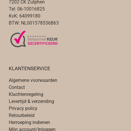
f
7202 CK Zutphen
t
Tel: 06-10016825
m
KvK: 64099180
e
BTW: NL001578536B63
e
r
d
e
r
e
KLANTENSERVICE
v
a
Algemene voorwaarden
r
Contact
i
Klachtenregeling
a
Levertijd & verzending
t
Privacy policy
i
Retourbeleid
e
Herroeping indienen
s
Mijn account/Inloggen