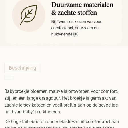
u
v
e
a
a
n
t
a
l
Beschrijving
Babybroekje bloemen mauve is ontworpen voor comfort,
stijl en een lange draagduur. Het broekje is gemaakt van
zachte jersey katoen en voelt prettig aan op de gevoelige
huid van baby’s en kinderen.
De hoge tailleboord zonder elastiek sluit comfortabel aan