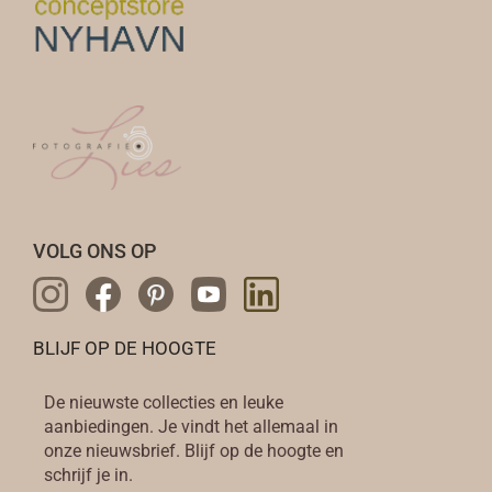
n
w
o
r
d
e
n
o
p
VOLG ONS OP
d
e
p
r
BLIJF OP DE HOOGTE
o
d
De nieuwste collecties en leuke
u
aanbiedingen. Je vindt het allemaal in
c
onze nieuwsbrief. Blijf op de hoogte en
t
schrijf je in.