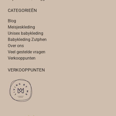
.
D
CATEGORIEËN
e
Blog
z
Meisjeskleding
e
Unisex babykleding
o
Babykleding Zutphen
p
Over ons
t
Veel gestelde vragen
i
Verkooppunten
e
k
VERKOOPPUNTEN
a
n
g
e
k
o
z
e