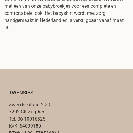
met een van onze babybroekjes voor een complete en
comfortabele look. Het babyshirt wordt met zorg
handgemaakt in Nederland en is verkrijgbaar vanaf maat
50.
TWENSIES
Zweedsestraat 2-20
7202 CK Zutphen
Tel: 06-10016825
KvK: 64099180