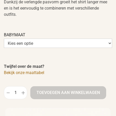
Dankzij de verlengde pasvorm groeit het shirt langer mee
en is het eenvoudig te combineren met verschillende
outfits.
BABYMAAT
Twijfel over de maat?
Bekijk onze maattabel
TOEVOEGEN AAN WINKELWAGEN
B
a
b
y