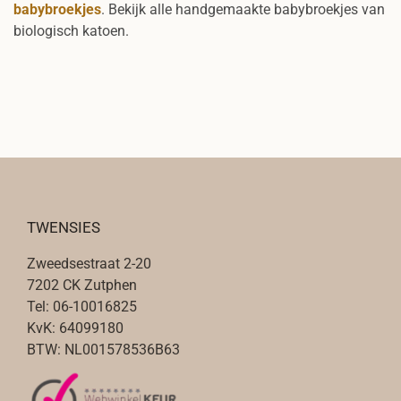
babybroekjes
. Bekijk alle handgemaakte babybroekjes van
biologisch katoen.
TWENSIES
Zweedsestraat 2-20
7202 CK Zutphen
Tel: 06-10016825
KvK: 64099180
BTW: NL001578536B63