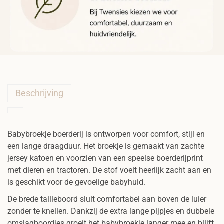
n
t
a
l
Beschrijving
Babybroekje boerderij is ontworpen voor comfort, stijl en
een lange draagduur. Het broekje is gemaakt van zachte
jersey katoen en voorzien van een speelse boerderijprint
met dieren en tractoren. De stof voelt heerlijk zacht aan en
is geschikt voor de gevoelige babyhuid.
De brede tailleboord sluit comfortabel aan boven de luier
zonder te knellen. Dankzij de extra lange pijpjes en dubbele
omslagboordjes groeit het babybroekje langer mee en blijft