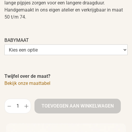
lange pijpjes zorgen voor een langere draagduur.
Handgemaakt in ons eigen atelier en verkrijgbaar in maat
50 t/m 74.
BABYMAAT
Twijfel over de maat?
Bekijk onze maattabel
TOEVOEGEN AAN WINKELWAGEN
B
a
b
y