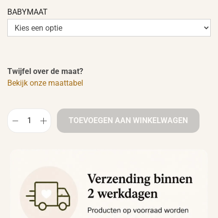
BABYMAAT
Twijfel over de maat?
Bekijk onze maattabel
TOEVOEGEN AAN WINKELWAGEN
R
o
k
j
e
b
l
o