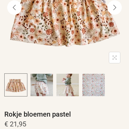
e
Rokje bloemen pastel
€
21,95