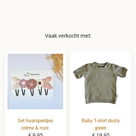
Vaak verkocht met:
Set haarspeldjes
Baby T-shirt dusty
crème & roze
green
€
9,95
D
€
19,95
D