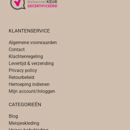
d
d
e
e
r
r
e
e
v
v
KLANTENSERVICE
a
a
Algemene voorwaarden
r
r
Contact
i
i
Klachtenregeling
a
a
Levertijd & verzending
t
t
Privacy policy
i
i
Retourbeleid
e
e
Herroeping indienen
s
s
Mijn account/Inloggen
.
.
D
D
CATEGORIEËN
e
e
z
z
Blog
e
e
Meisjeskleding
o
o