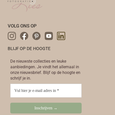
n
n
o
o
p
p
d
d
VOLG ONS OP
e
e
p
p
r
r
o
o
BLIJF OP DE HOOGTE
d
d
u
u
De nieuwste collecties en leuke
c
c
aanbiedingen. Je vindt het allemaal in
onze nieuwsbrief. Blijf op de hoogte en
t
t
schrijf je in.
p
p
a
a
g
g
i
i
n
n
a
a