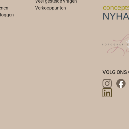
Veel gestelde vragen
enen
Verkooppunten
nloggen
VOLG ONS 