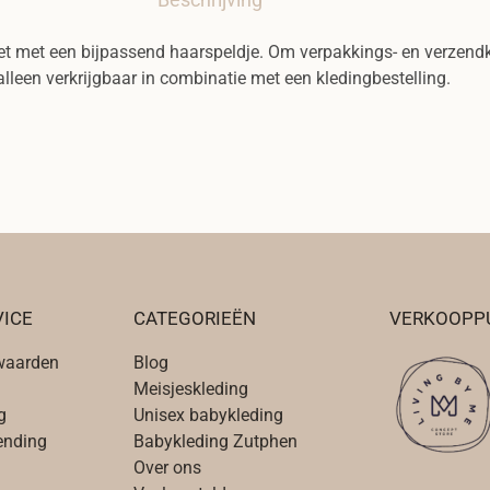
n
t
t met een bijpassend haarspeldje. Om verpakkings- en verzendk
a
lleen verkrijgbaar in combinatie met een kledingbestelling.
l
ICE
CATEGORIEËN
VERKOOPP
waarden
Blog
Meisjeskleding
g
Unisex babykleding
zending
Babykleding Zutphen
Over ons