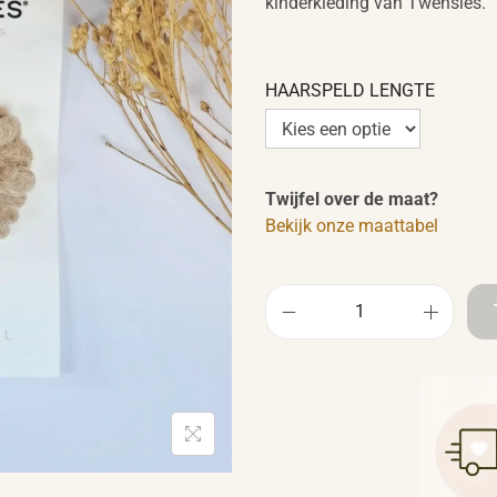
kinderkleding van Twensies.
HAARSPELD LENGTE
Twijfel over de maat?
Bekijk onze maattabel
H
a
a
r
s
p
e