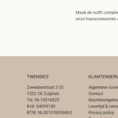
Maak de outfit complee
onze haaraccessoires a
TWENSIES
KLANTENSERV
Zweedsestraat 2-20
Algemene voor
7202 CK Zutphen
Contact
Tel: 06-10016825
Klachtenregelin
KvK: 64099180
Levertijd & ver
BTW: NL001578536B63
Privacy policy