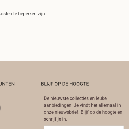
osten te beperken zijn
UNTEN
BLIJF OP DE HOOGTE
De nieuwste collecties en leuke
aanbiedingen. Je vindt het allemaal in
onze nieuwsbrief. Blijf op de hoogte en
schrijf je in.