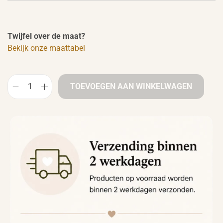
Twijfel over de maat?
Bekijk onze maattabel
TOEVOEGEN AAN WINKELWAGEN
B
a
b
y
s
l
o
f
j
e
s