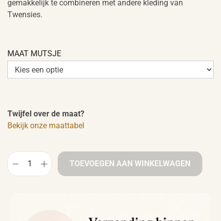
gemakkelijk te combineren met andere kleding van
Twensies.
MAAT MUTSJE
Twijfel over de maat?
Bekijk onze maattabel
TOEVOEGEN AAN WINKELWAGEN
B
a
b
y
m