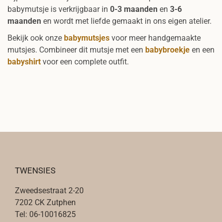
babymutsje is verkrijgbaar in
0-3 maanden
en
3-6
maanden
en wordt met liefde gemaakt in ons eigen atelier.
Bekijk ook onze
babymutsjes
voor meer handgemaakte
mutsjes. Combineer dit mutsje met een
babybroekje
en een
babyshirt
voor een complete outfit.
TWENSIES
Zweedsestraat 2-20
7202 CK Zutphen
Tel: 06-10016825